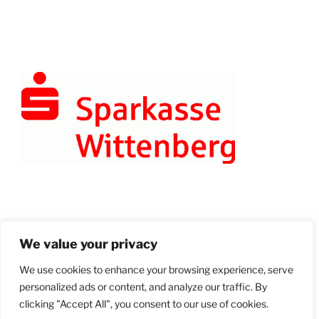
Anmelden
We value your privacy
We use cookies to enhance your browsing experience, serve
personalized ads or content, and analyze our traffic. By
© 2026 Bad Schmiedeberger Meisterkonzerte
Unter der Schirmherrschaft von Herrn Christian Tylsch,
clicking "Accept All", you consent to our use of cookies.