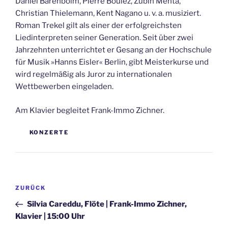
Daniel Barenboim, Pierre Boulez, Zubin Mehta,
Christian Thielemann, Kent Nagano u. v. a. musiziert.
Roman Trekel gilt als einer der erfolgreichsten
Liedinterpreten seiner Generation. Seit über zwei
Jahrzehnten unterrichtet er Gesang an der Hochschule
für Musik »Hanns Eisler« Berlin, gibt Meisterkurse und
wird regelmäßig als Juror zu internationalen
Wettbewerben eingeladen.
Am Klavier begleitet Frank-Immo Zichner.
KATEGORIEN
KONZERTE
Beitragsnavigation
Vorheriger
ZURÜCK
Beitrag
Silvia Careddu, Flöte | Frank-Immo Zichner,
Klavier | 15:00 Uhr