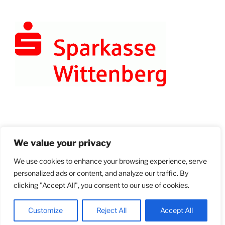
Anmelden
We value your privacy
We use cookies to enhance your browsing experience, serve
personalized ads or content, and analyze our traffic. By
© 2026 Bad Schmiedeberger Meisterkonzerte
Unter der Schirmherrschaft von Herrn Christian Tylsch,
clicking "Accept All", you consent to our use of cookies.
Landrat des Landkreises Wittenberg | veranstaltet vom
Förderverein zur Kultur- und Denkmalpflege Rotta e. V.
Customize
Reject All
Accept All